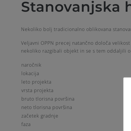
Stanovanjska 
Nekoliko bolj tradicionalno oblikovana stanov
Veljavni OPPN precej natančno določa velikost 
nekoliko razgibali objekt in se s tem oddaljili o
naročnik
lokacija
leto projekta
vrsta projekta
bruto tlorisna površina
neto tlorisna površina
začetek gradnje
faza