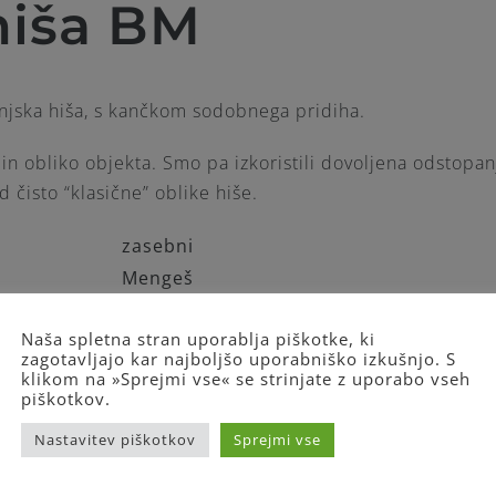
hiša BM
anjska hiša, s kančkom sodobnega pridiha.
in obliko objekta. Smo pa izkoristili dovoljena odstopa
d čisto “klasične” oblike hiše.
zasebni
Mengeš
2021
Naša spletna stran uporablja piškotke, ki
IZP, DGD, PZI
zagotavljajo kar najboljšo uporabniško izkušnjo. S
196 m2
klikom na »Sprejmi vse« se strinjate z uporabo vseh
piškotkov.
153 m2
jesen 2021
Nastavitev piškotkov
Sprejmi vse
v gradnji