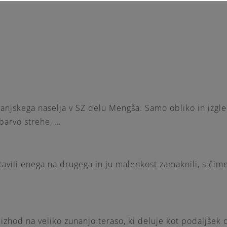
njskega naselja v SZ delu Mengša. Samo obliko in izgled 
 barvo strehe, …
avili enega na drugega in ju malenkost zamaknili, s čim
zhod na veliko zunanjo teraso, ki deluje kot podaljšek 