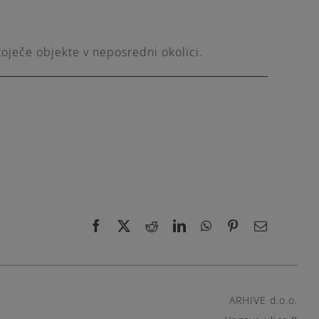
toječe objekte v neposredni okolici.
Facebook
X
Reddit
LinkedIn
WhatsApp
Pinterest
Email
ARHIVE d.o.o.