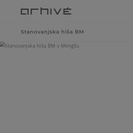
Skip
to
content
Stanovanjska hiša BM